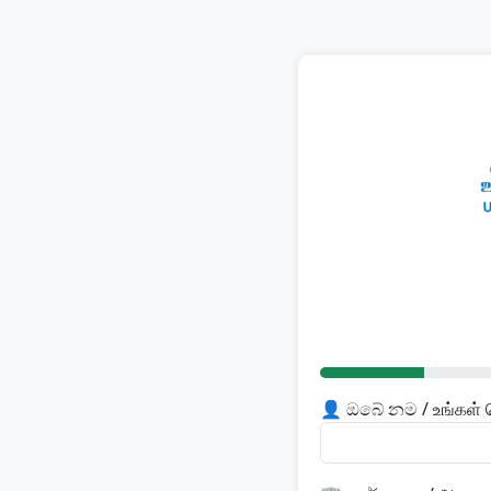
👤 ඔබේ නම / உங்கள் 