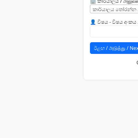
🏢 කාර්යාලය / அலுவலக
කාර්යාලය තෝරන්න / அ
👤 විෂය - විෂය අංකය 
ඊළඟ / அடுத்து / Ne