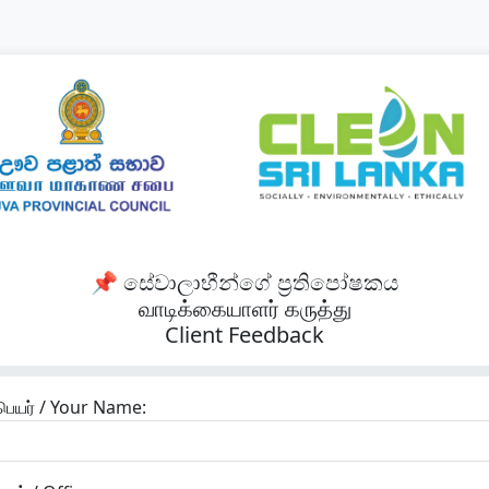
📌 සේවාලාභීන්ගේ ප්‍රතිපෝෂකය
வாடிக்கையாளர் கருத்து
Client Feedback
பெயர் / Your Name: