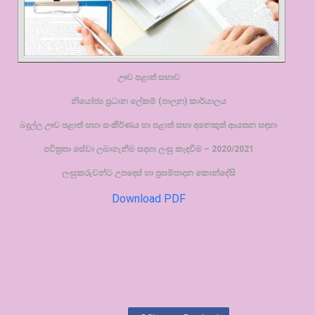
ඌව පළාත් සභාව
නියෝජ්‍ය ප්‍රධාන ලේකම් (පාලන) කාර්යාලය
බදුල්ල ඌව පළාත් සභා සංකීර්ණය හා
පළාත් සභා අනෙකුත් ආයතන සඳහා
පවිත්‍රතා සේවා ලබාගැනීම සදහා ලංසු කැඳවීම –
2020
/202
1
ලංසුකරුවන්ට උපදෙස් හා ප්‍රසම්පාදන කොන්දේසි
Download PDF