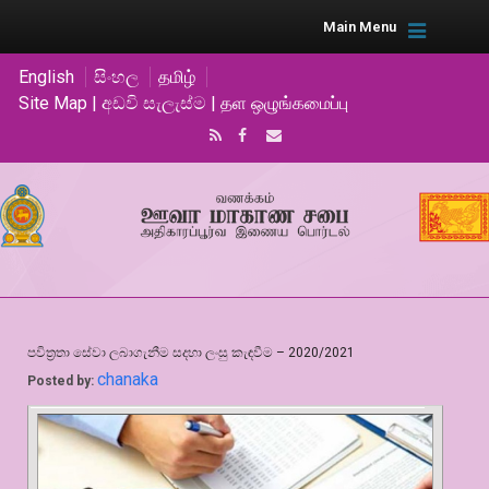
Main Menu
English
සිංහල
தமிழ்
Site Map | අඩවි සැලැස්ම | தள ஒழுங்கமைப்பு
පවිත්‍රතා සේවා ලබාගැනීම සදහා ලංසු කැඳවීම – 2020/2021
chanaka
Posted by: