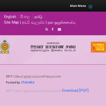
Main Menu
English
සිංහල
தமிழ்
Site Map | අඩවි සැලැස්ම | தள ஒழுங்கமைப்பு
2017 වර්ෂයේ පුහුණු වැඩසටහන් කාලසටහන
chanaka
Posted by:
Download [PDF]
2017 වර්ෂයේ පුහුණු වැඩසටහන් කාලසටහන