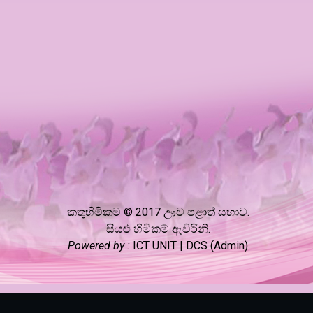
කතුහිමිකම © 2017 ඌව පළාත් සභාව.
සියළු හිමිකම් ඇවිරිනි.
Powered by :
ICT UNIT | DCS (Admin)