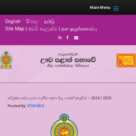
Main Menu
English
සිංහල
தமிழ்
Site Map | අඩවි සැලැස්ම | தள ஒழுங்கமைப்பு
පවිත්‍රතා සේවා ලබා ගැනීම සඳහා මිළ ගණන් කැඳවීම – 2024 / 2025
chanaka
Posted by: