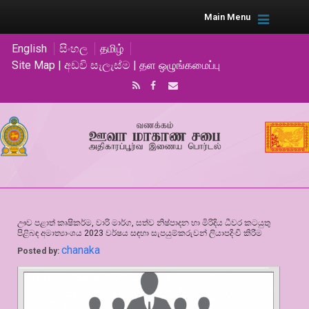
Main Menu
English
සිංහල
தமிழ்
Site Map | අඩවි සැලැස්ම | தள ஒழுங்கமைப்பு
ඌව පළාත් කෘෂිකර්ම, වාරි මාර්ග, සත්ව නිෂ්පාදන හා මිරිදිය ධීවර කටයුතු
පිළිබඳ අමාත්‍යාංශය 2023 වර්ෂය සඳහා සැපයුම්කරුවන් ලියාපදිංචි කිරීම
chanaka
Posted by: