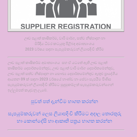
ඌව පළාත් කෘෂිකර්ම, වාරි මාර්ග, සත්ව නිෂ්පාදන හා
මිරිදිය ධීවර කටයුතු පිළිබඳ අමාත්‍යාංශය
2023 වර්ෂය සඳහා සැපයුම්කරුවන් ලියාපදිංචි කිරීම
ඌව පළාත් කෘෂිකර්ම අමාත්‍යාංශය සහ ඒ යටතේ ඇති ඌව පළාත්
කෘෂිකර්ම දෙපාර්තමේන්තුව, ඌව පළාත් වාරි මාර්ග දෙපාර්තමේන්තුව,
ඌව පළාත් සත්ව නිෂ්පාදන හා සෞඛ්‍ය දෙපාර්තමේන්තුව ඇතුළු ප්‍රාදේශීය
ආයතන 09 ක් සඳහා 2023 වර්ෂයේ භාණ්ඩ හා සේවා සැපයීම පිණිස
සැපයුම්කරුවන් ලියාපදිංචි කිරීමට සුදුසුකම්ලත් සැපයුම්කරුවන්ගෙන්
ඉල්ලුම්පත් කැදවනු ලැබේ.
පුවත් පත් දැන්වීම භාගත කරන්න
සැපයුම්කරුවන් ලෙස ලියාපදිංචි කිරීමට අදාල තොරතුරු
හා කොන්දේසි හා ආකෘති පත්‍රය භාගත කරන්න