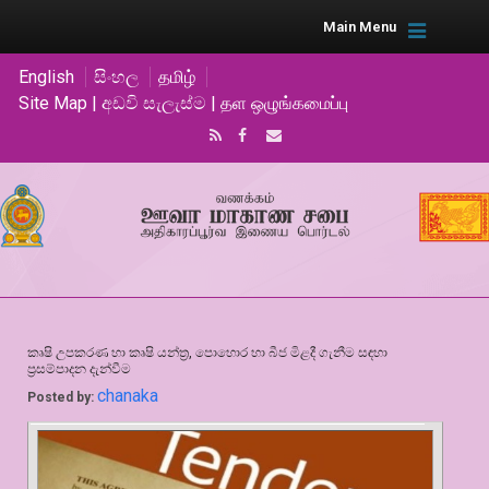
Main Menu
English
සිංහල
தமிழ்
Site Map | අඩවි සැලැස්ම | தள ஒழுங்கமைப்பு
කෘෂි උපකරණ හා කෘෂි යන්ත්‍ර, පොහොර හා බීජ මිළදී ගැනීම සඳහා
ප්‍රසම්පාදන දැන්වීම
chanaka
Posted by: