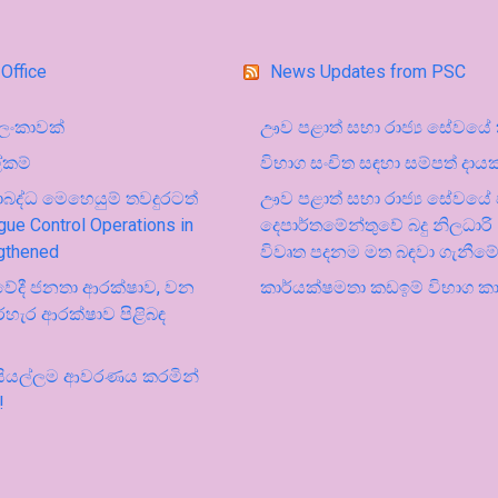
Office
News Updates from PSC
ී ලංකාවක්
ඌව පළාත් සභා රාජ්‍ය සේවයේ කා
ේකම්
විභාග සංචිත සඳහා සම්පත් දායකය
ද්ධ මෙහෙයුම් තවදුරටත්
ඌව පළාත් සභා රාජ්‍ය ‍සේවයේ 
ue Control Operations in
දෙපාර්තමේන්තුවේ බදු නිලධාරි 
ngthened
විවෘත පදනම මත බඳවා ගැනීම
ුවේදී ජනතා ආරක්ෂාව, වන
කාර්යක්ෂමතා කඩඉම් විභාග 
රහැර ආරක්ෂාව පිළිබඳ
 සියල්ලම ආවරණය කරමින්
!