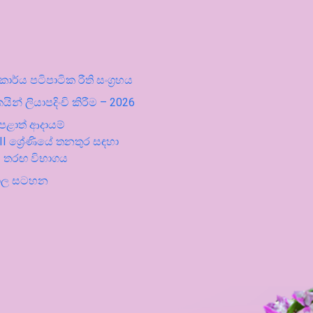
ර්ය පටිපාටික රීති සංග්‍රහය
ින් ලියාපදිංචි කිරීම – 2026
පළාත් ආදායම්
II ශ්‍රේණියේ තනතුර සඳහා
ේ තරඟ විභාගය
කාල සටහන