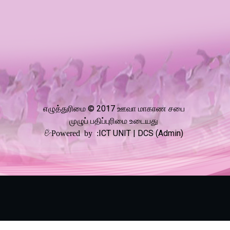
எழுத்துரிமை © 2017 ஊவா மாகாண சபை
முழுப் பதிப்புரிமை உடையது
Powered by :
ICT UNIT | DCS (Admin)