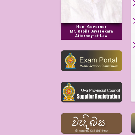
Hon. Governor
Mr. Kapila Jayasekara
Attorney-at-Law