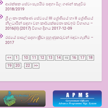
ආරක්ෂක සේවා සැපයීම සඳහා මිල ගණන් කැඳවීම
2018/2019
ශ්‍රී ලංකා තාක්ෂණ සේවයේ III ශ්‍රේණියේ හා II ශ්‍රේණියේ
නිලධාරීන් සඳහා වන කාර්යක්ෂමතා කඩඉම් විභාගය –
2016(II) (2017) විභාග දිනය 2017-12-09
රජයේ පාසල් සදහා ක්‍රීඩා පුහුණුකරුවන් බඳවා ගැනීම –
2017
<<
1
10
11
12
13
14
16
17
18
...
15
19
20
22
>>
...