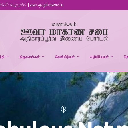
 අඩවි සැලැස්ම | தள ஒழுங்கமைப்பு
தெ
்றி
நிறுவனங்கள்
வெளியீடுகள்
அறிவிப்புகள்