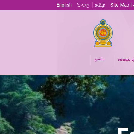
English
සිංහල
தமிழ்
Site Map |
முகப்பு
எம்மைப் பற