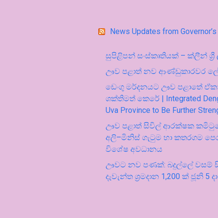
News Updates from Governor’s 
සුපිළිපන් සංස්කෘතියක් – ක්ලීන් ශ්‍ර
ඌව පළාත් නව ආණ්ඩුකාරවර ල
ඩෙංගු මර්දනයට ඌව පළාතේ ඒකාබ
ශක්තිමත් කෙරේ | Integrated Deng
Uva Province to Be Further Stre
ඌව පළාත් සිවිල් ආරක්ෂක කමිට
අලි–මිනිස් ගැටුම හා කතරගම පෙ
විශේෂ අවධානය
ඌවට නව පණක්: බදුල්ලේ වසම්
දැවැන්ත ශ්‍රමදාන 1,200 ක් ජූනි 5 දා