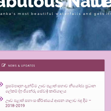
a
b
u
l
o
u
s
N
a
t
u
NEWS & UPDATES
ප්‍රසම්පාදන දැන්වීම ඌව පළාත් සභාව නියෝජ්‍ය ප්‍රධාන
ලේකම් (ඉංජිනේරු සේවා) කාර්යාලය
ඌව පළාත් සභා සංකීර්ණයේ ආපන ශාලාව බදු දීම –
2018-2019