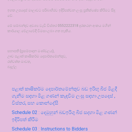
ඉහත උපදෙස් මාලාවට පරිබාහිරව ඉදිරිපත්වන ලංසු ප්‍රතික්ෂේප කිරීමට සිදු
වේ.
මේ සම්බන්දව අවශ්‍ය වැඩි විස්තර 0552222318 දුරකථන අංකය මගින්
කාර්යාල වේලාවේදී විමසා ලබා ගත හැකිය.
සභාපති (ප්‍රසම්පාදන මණ්ඩලය),
ඌව පළාත් කෘෂිකර්ම දෙපාර්තමේන්තුව,
රත්වත්ත මාවත,
බදුල්ල
පළාත් කෘෂිකර්ම දෙපාර්තමේන්තුව බඩ ඉරිඟු බීජ මිළදී
ගැනීම සඳහා මිළ ගණන් කැඳවීම ලංසු සඳහා උපදෙස් ,
විස්තර, සහ කොන්දේසි
Schedule 02 : දෙමුහුන් බඩඉරිගු බීජ සදහා මිළ ගණන්
ඉදිරිපත් කිරීම
Schedule 03 : Instructions to Bidders