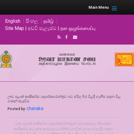
Main Menu
English
සිංහල
தமிழ்
Site Map | අඩවි සැලැස්ම | தள ஒழுங்கமைப்பு
ඌව පළාත් කෘෂිකර්ම දෙපාර්තමේන්තුව බඩ ඉරිගු බීජ මිළදී ගැනීම සදහා මිළ
ගණන් කැදවීම
chanaka
Posted by:
ඌව පළාත් කෘෂිකර්ම දෙපාර්තමේන්තුවේ මොණරාගල නියෝජ්‍ය
කෘෂිකර්ම අධ්‍යක්ෂ කාර්යාලය මඟින් ගොවීන් වෙත බෙදා දීම සඳහා