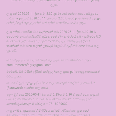
බඩඉරිඟු බීජ කිලෝ ග්‍රෑම් 3500ක් මිලදී ගැනීමට මිල ගණණ් කැඳවනු
ලැබේ.
ලංසු පත් 2020.05.11 දින ප:ව: 2.30 දක්වා භාර ගන්නා අතර , සම්පූර්ණ
කරන ලද ලංසුපත් 2020.05.11 දින ප:ව: 2.30 ට පෙර ලැබෙන සේ තැපෑල
මගින්, විද්‍යුත් තැපෑල මගින් හෝ අතින් ගෙනවිත් බාර දිය යුතුය.
ලංසු අතින් ගෙනවිත් බාර දෙන්නනේ නම් 2020.05.11 දින ප.ව2.30 ට
පෙර ඌව පළාත් කෘෂිකර්ම අධ්‍යක්ෂගේ නිල කාමරයේ තබා ඇති ටෙන්ඩර්
පෙට්ටියට ලංසු බහාලිය යුතුවේ.විද්‍යුත් තැපෑල මඟින් ලංසු ඉදිරිපත්
කරන්නේ නම් පහත සඳහන් උපදෙස් මාලාව ඒ අයුරින්ම අනුගමනය කල
යුතු වේ.
ඹබගේ ලංසු පහත සඳහන් විද්‍යුත් තැපෑල වෙත පමණක් එවිය යුතුය
procurementofagri@gmail.com
එමෙන්ම ඔබ විසින් ඉදිරිපත් කරනු ලබන ලංසුපත් pdf ගොනු ආකාරයෙන්
එවිය යුතුය.
ඹබගේ විද්‍යුත් තැපැල් ලිපිය විවර කල නොහැකි අන්දමින් මුරපදයකින්
(Password) ආරක්ෂා කල යුතුය.
අදාල මුර පදය 2020-05-11 දින ප.ව 2.25-ප.ව 2.30 ත් අතර පහත සඳහන්
ජංගම දුරකථන අංකය වෙත කෙටි පණිවිඩයක් මගින් එවිය යුතු වේ.
සභාපති ප්‍රසම්පාදන මණ්ඩලය – 071-8220632
ලංසු ලේඛන ආයනයේ ලිපි ශීර්ෂය සහිතව ඉදිරිපත් කල යුතු අතර
ඉලෙක්ට්‍රොනික් අත්සන සහිතව පවතින්නේ නම් ඉතා වැදගත් වේ.