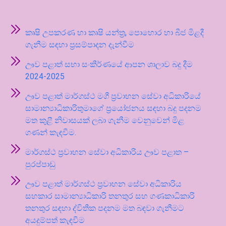
කෘෂි උපකරණ හා කෘෂි යන්ත්‍ර, පොහොර හා බීජ මිළදී
ගැනීම සඳහා ප්‍රසම්පාදන දැන්වීම
ඌව පළාත් සභා සංකීර්ණයේ ආපන ශාලාව බදු දීම
2024-2025
ඌව පළාත් මාර්ගස්ථ මගී ප්‍රවාහන සේවා අධිකාරියේ
සාමාන්‍යාධිකාරිතුමාගේ ප්‍රයෝජනය සඳහා බදු පදනම
මත කුළී නිවාසයක් ලබා ගැනීම වෙනුවෙන් මිළ
ගණන් කැඳවීම.
මාර්ගස්ථ ප්‍රවාහන සේවා අධිකාරිය ඌව පළාත –
පුරප්පාඩු
ඌව පළාත් මාර්ගස්ථ ප්‍රවාහන සේවා අධිකාරිය
සහකාර සාමාන්‍යාධිකාරි තනතුර සහ ගණකාධිකාරි
තනතුර සඳහා ද්විතීක පදනම මත බඳවා ගැනීමට
අයදුම්පත් කැඳවීම