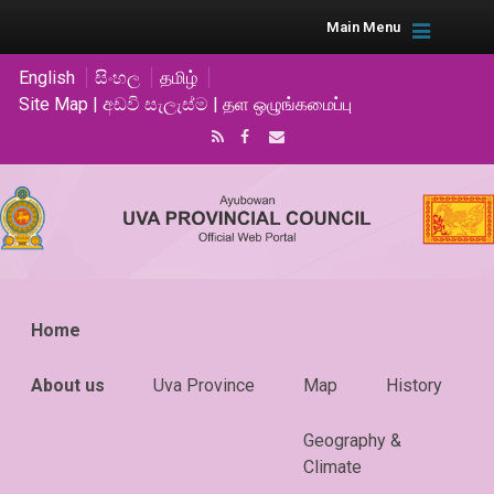
Main Menu
English
සිංහල
தமிழ்
Site Map | අඩවි සැලැස්ම | தள ஒழுங்கமைப்பு
Home
About us
Uva Province
Map
History
Geography &
Climate