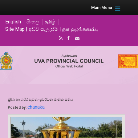
Main Menu
English
සිංහල
தமிழ்
Site Map | අඩවි සැලැස්ම | தள ஒழுங்கமைப்பு
ක්‍රීඩා හා ශරීර සුවතා ප්‍රවර්ධන ජාතික සතිය
chanaka
Posted by: