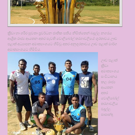
ක්‍රීඩා හා ශරීර සුවතා ප්‍රවර්ධන ජාතික සතිය නිමිත්තෙන් බදුල්ල නගරය
ආශ්‍රිත රාජ්‍ය ආයතන අතර පැවති වොලිබෝල් තරගාවලියේ ශූරතාවය ඌව
පළාත් අධ්‍යාපන අමාත්‍යාංශයට හිමිවූ අතර අනුශූරතාවය ඌව පළාත් මාර්ග
අමාත්‍යාංශයට හිමිවිය.
ඌව පළාත්
ක්‍රීඩා
අමාත්‍යාංශය
සංවිධානය
කල රාජ්‍ය
ආයතන
අතර
වොලිබෝල්
තරගාවලිය
බදුල්ල
පාපාන්දු