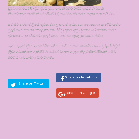
ක්‍රීඩාංගනයේදී 07දින දවස පුරා පැවති අතර රාජ්‍ය ආයතන අටක්
නියෝජනය කරමින් වොලිබෝල් කණ්ඩායම් තරග සදහා සහභාගි විය.
සමස්ථ තරගාවලියේ ශූරතාවය ලබාගත් අධ්‍යාපන අමාත්‍යාංශ කණ්ඩායමට
මුදල් තෑග්ගක් හා කුසලානයක් හිමිවූ අතර අනු ශූරතාවය දිනාගත් මාර්ග
අමාත්‍යාංශ කණ්ඩාමට මුදල් ත්‍යාගයක් හා කුසලානයක් හිමිවිය.
ඌව පළාත් ක්‍රීඩා අධ්‍යක්ෂිකා ගීතා කාරියවසම් මහත්මිය හා බදුල්ල දිස්ත්‍රික්
ක්‍රීඩා අධ්‍යක්ෂක ලක්සිරි බණ්ඩාර මහතා ඇතුඵ නිලධාරින් පිරිසක් මෙම
තරගය සංවිධානය කර තිබිණ.
Share on Facebook
Share on Twitter
Share on Google